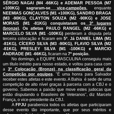
SÉRGIO NAGAI (M4 -66KG) e ADEMAR PESSOA (M7
+100KG) sagraram-se
vice-campeões
,
enquanto
NEEMIAS GONÇALVES (M1 +100KG), SANDRO BRAGA
(M3 -90KG), CLAYTON SOUZA (M2 -90KG) e JOSE
MORAIS (M1 -81KG) conquistaram os
3º lugares
(bronze)
. Os atletas PAULO RANGEL (M2 -66KG) e
MARCELO SILVA (M1 -100KG)
perderam a disputa pela
terceira colocação e ficaram em
5º. Já DANIEL LIMA (M1
-81KG), CÍCERO SILVA (M3 -90KG), FLAVIO SILVA (M2
-81KG), PRESLEY SILVA (M1 -100KG) e MARCIO
ANDRADE (M1 -66KG),
ficaram na
7º posição.
No domingo, a EQUIPE MASCULINA conseguiu mais
um título inédito para nosso estado, e voltou para casa com
a
3ª Colocação (Bronze) na classificação geral da
Competição por equipes
. "É uma honra para Salvador
receber estes atletas e este evento. A Bahia é sede de uma
competição de alto nível graças à parceria com a CBJ e o
governo. Sabemos a paixão que move estes judocas que
estão disputando o Brasileiro de Veteranos", diz Marcelo
França, o vice-presidente da CBJ.
A
FPJU
parabeniza todos os atletas que participaram
desse evento tão importante, que por seus méritos e