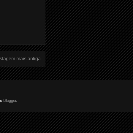
stagem mais antiga
do
Blogger
.