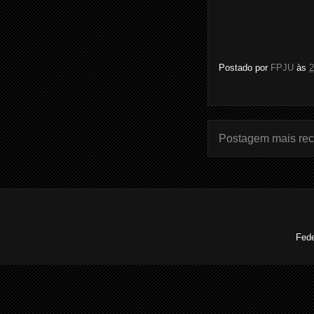
Postado por
FPJU
às
2
Postagem mais rec
Fede