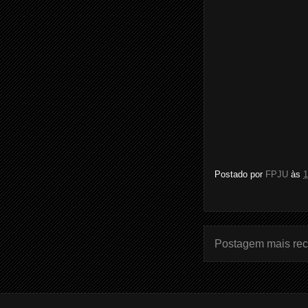
Postado por
FPJU
às
1
Postagem mais rec