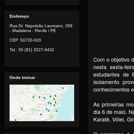
Endereço
Rua Dr. Napoleão Laureano, 269
- Madalena -
Recife / PE
CEP: 50720-020
Tel.: 55 (81) 3227-6432
Com o objetivo d
nesta sexta-fei
estudantes de 
Onde treinar
isolamento pro
conhecimentos e
As primeiras mod
dia 6 de maio. N
Karatê, Vôlei, Gi
O programa é c