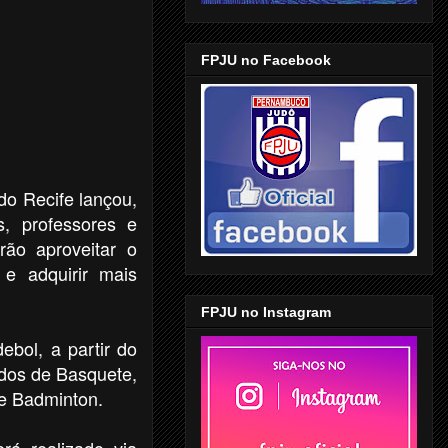
FPJU no Facebook
 do Recife lançou,
s, professores e
rão aproveitar o
 e adquirir mais
FPJU no Instagram
ebol, a partir do
údos de Basquete,
 e Badminton.
rá realizado via