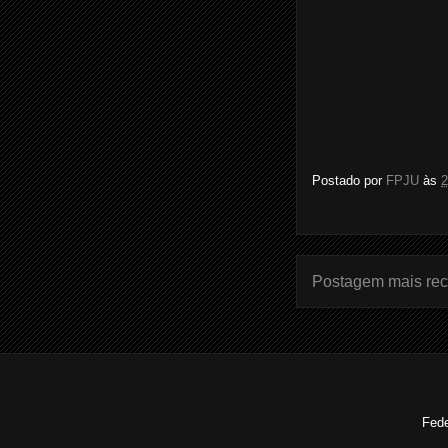
Postado por
FPJU
às
2
Postagem mais rec
Fede