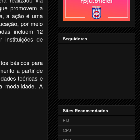
s que promovem a
ra, a ação é uma
ducação, por meio
vadas incluem 12
 instituições de
Seguidores
itos básicos para
mento a partir de
idades teóricas e
da modalidade. A
Sites Recomendados
FIJ
CPJ