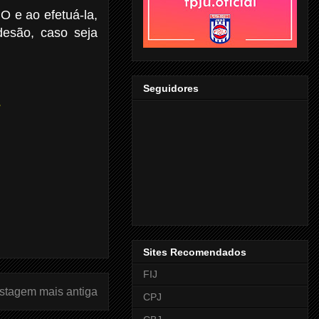
PO e ao
efetuá-la,
esão, caso seja
Seguidores
-
Sites Recomendados
FIJ
stagem mais antiga
CPJ