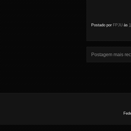
Postado por
FPJU
às
1
Postagem mais rec
Fede