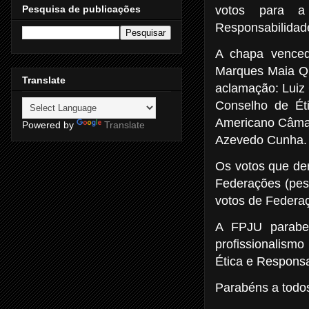
votos para a 
Pesquisa de publicações
Responsabilidade
A chapa venced
Marques Maia Que
Translate
aclamação: Luiz 
Conselho de Ét
Americano Câmara
Powered by
Translate
Azevedo Cunha
Os votos que der
Federações (peso
votos de Federaç
A FPJU paraben
profissionalism
Ética e Responsa
Parabéns a todos