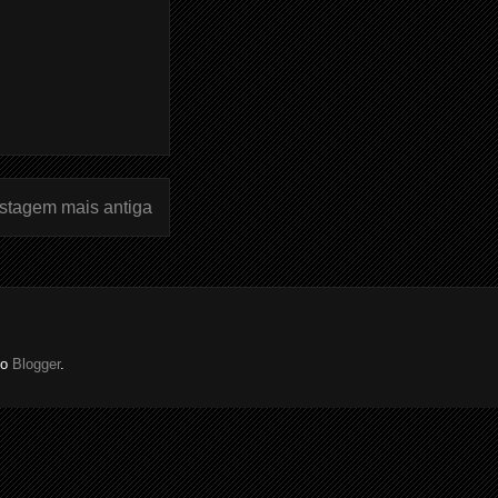
stagem mais antiga
do
Blogger
.