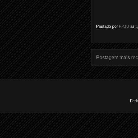
Postado por
FPJU
às
1
Postagem mais rec
Fede