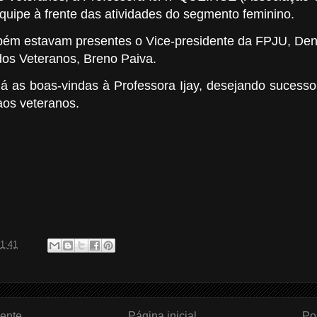
uipe à frente das atividades do segmento feminino.
bém estavam presentes o Vice-presidente da FPJU, Den
os Veteranos, Breno Paiva.
á as boas-vindas à Professora Ijay, desejando sucesso
aos veteranos.
1:41
ente
Página inicial
Po