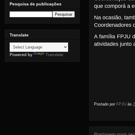
Pesquisa de publicações
que comporá a eq
Na ocasião, tam
Coordenadores d
Translate
A família FPJU d
atividades junto 
Powered by
Translate
Postado por
FPJU
às
2
Postagem mais rec