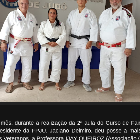
 mês, durante a realização da 2ª aula do Curso de Fai
residente da FPJU, Jaciano Delmiro, deu posse a m
 Veteranos, a Professora IJAY QUEIROZ (Associação Q