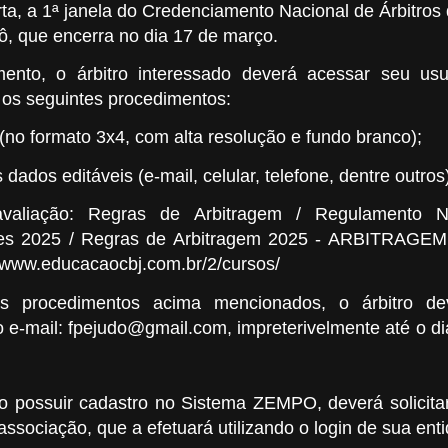
ta, a 1ª janela do Credenciamento Nacional de Árbitro
dô, que encerra no dia 17 de março.
ento, o árbitro interessado deverá acessar seu us
os seguintes procedimentos:
o (no formato 3x4, com alta resolução e fundo branco);
s dados editáveis (e-mail, celular, telefone, dentre outros
valiação: Regras de Arbitragem / Regulamento N
es 2025 / Regras de Arbitragem 2025 - ARBITRAGEM,
//www.educacaocbj.com.br/2/cursos/
os procedimentos acima mencionados, o árbitro de
 o e-mail: fpejudo@gmail.com, impreterivelmente até o d
o possuir cadastro no Sistema ZEMPO, deverá solicita
associação, que a efetuará utilizando o login de sua ent