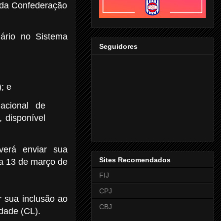
s da Confederação
uário no Sistema
Seguidores
); e
acional de
 disponível
verá enviar sua
Sites Recomendados
ia 13 de março de
FIJ
CPJ
r sua inclusão ao
CBJ
idade (CL).