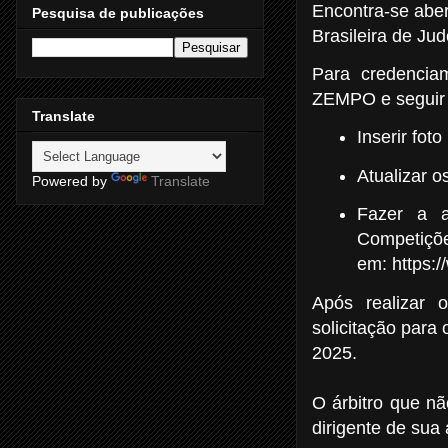
Encontra-se aber
Pesquisa de publicações
Brasileira de Ju
Para credenciam
ZEMPO e seguir 
Translate
Inserir fot
Atualizar o
Powered by
Translate
Fazer a a
Competiçõ
em:
https:
Após realizar 
solicitação para
2025.
O árbitro que nã
dirigente de sua 