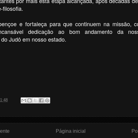
tantes por mais esta etapa alcançada, após décadas de
filosofia.
ençoe e fortaleça para que continuem na missão, c
ncansável dedicação ao bom andamento da no
 do Judô em nosso estado.
1:48
ente
Página inicial
Po