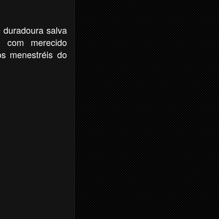
 duradoura salva
o com merecido
os menestréis do