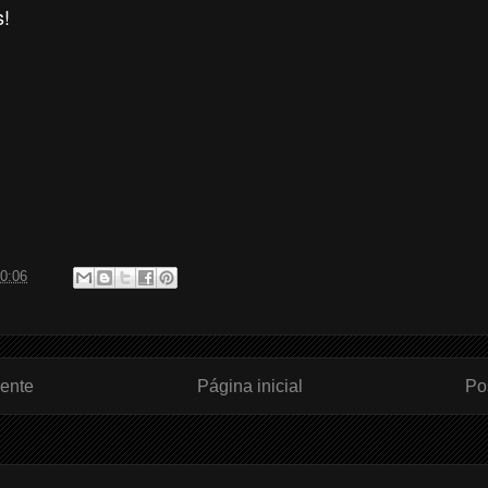
s!
0:06
ente
Página inicial
Po