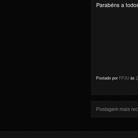
Parabéns a todo
Postado por
FPJU
às
2
Postagem mais rec