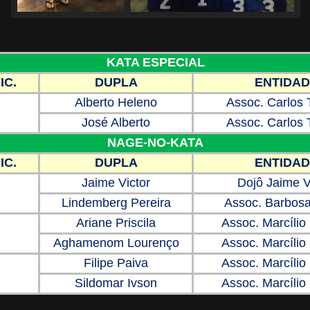
KATA ESPECIAL
IC.
DUPLA
ENTIDAD
Alberto Heleno
Assoc. Carlos
José Alberto
Assoc. Carlos
NAGE-NO-KATA
IC.
DUPLA
ENTIDAD
Jaime Victor
Dojô Jaime V
Lindemberg Pereira
Assoc. Barbos
Ariane Priscila
Assoc. Marcílio
Aghamenom Lourenço
Assoc. Marcílio
Filipe Paiva
Assoc. Marcílio
Sildomar Ivson
Assoc. Marcílio