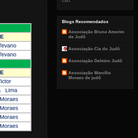
CBJ
Blogs Recomendados
Associação Bruno Amorim
E
de Judô
 Tevano
Associação Cia do Judô
 Tevano
Associação Delmiro Judô
E
Associação Marcílio
Moraes de judô
ictor
a Lima
 Moraes
 Moraes
 Moraes
 Moraes