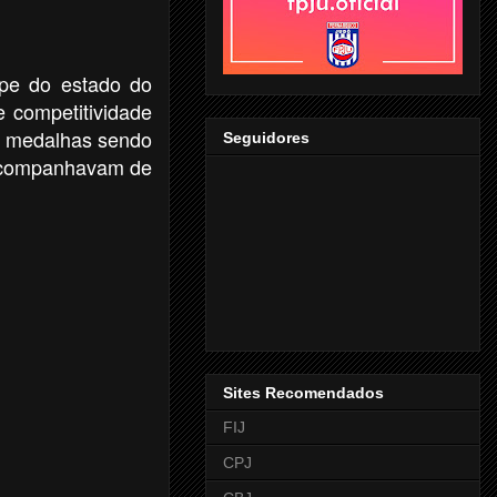
ipe do estado do
e competitividade
as medalhas sendo
Seguidores
 acompanhavam de
Sites Recomendados
FIJ
CPJ