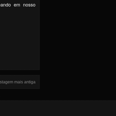
teando em nosso
stagem mais antiga